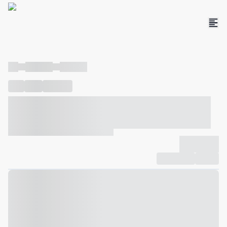
----
----- -----
----- -----
----
-----
---- ------
----- ----- -- ------ ---- ---- -- ----- ----- -----
--- ------
----- ----- -- ------ ----- ----- -- ------
-------------
Compartilhar
Favorito