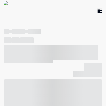
----
----- -----
----- -----
----
-----
---- ------
----- ----- -- ------ ---- ---- -- ----- ----- -----
--- ------
----- ----- -- ------ ----- ----- -- ------
-------------
Compartilhar
Favorito