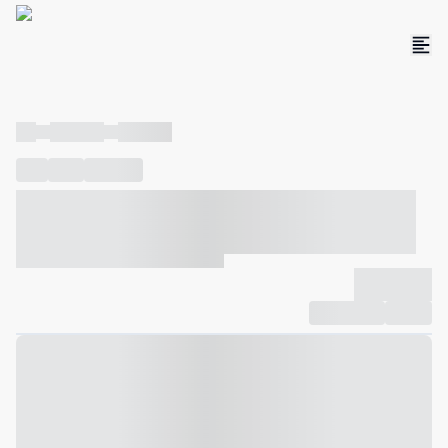
----
----- -----
----- -----
----
-----
---- ------
----- ----- -- ------ ---- ---- -- ----- ----- -----
--- ------
----- ----- -- ------ ----- ----- -- ------
-------------
Compartilhar
Favorito