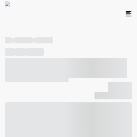
----
----- -----
----- -----
----
-----
---- ------
----- ----- -- ------ ---- ---- -- ----- ----- -----
--- ------
----- ----- -- ------ ----- ----- -- ------
-------------
Compartilhar
Favorito