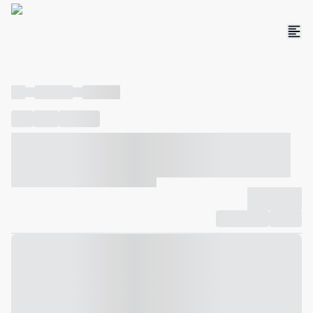
----
----- -----
----- -----
----
-----
---- ------
----- ----- -- ------ ---- ---- -- ----- ----- -----
--- ------
----- ----- -- ------ ----- ----- -- ------
-------------
Compartilhar
Favorito