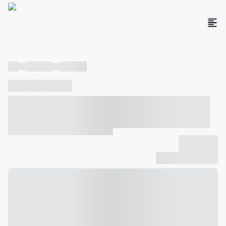
----
----- -----
----- -----
----
-----
---- ------
----- ----- -- ------ ---- ---- -- ----- ----- -----
--- ------
----- ----- -- ------ ----- ----- -- ------
-------------
Compartilhar
Favorito