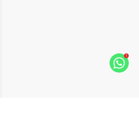
1
ide
t slide