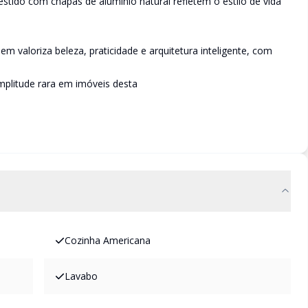
stido com chapas de alumínio natural refletem o estilo de vida
 valoriza beleza, praticidade e arquitetura inteligente, com
mplitude rara em imóveis desta
Cozinha Americana
Lavabo