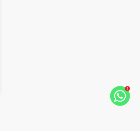
1
ide
t slide
Cód:
WI1742531
Comparar