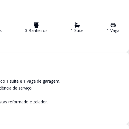
s
3
Banheiro
s
1
Suíte
1
Vaga
do 1 suíte e 1 vaga de garagem.
dência de serviço.
estas reformado e zelador.