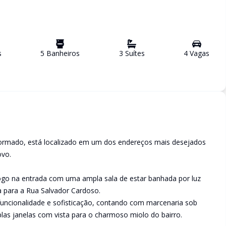
s
5
Banheiro
s
3
Suíte
s
4
Vaga
s
eformado, está localizado em um dos endereços mais desejados
ovo.
logo na entrada com uma ampla sala de estar banhada por luz
ta para a Rua Salvador Cardoso.
funcionalidade e sofisticação, contando com marcenaria sob
las janelas com vista para o charmoso miolo do bairro.