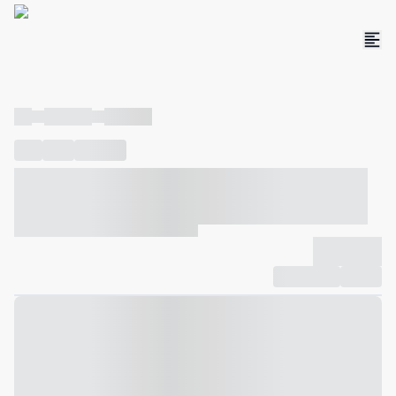
----
----- -----
----- -----
----
-----
---- ------
----- ----- -- ------ ---- ---- -- ----- ----- -----
--- ------
----- ----- -- ------ ----- ----- -- ------
-------------
Compartilhar
Favorito