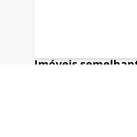
Imóveis semelhan
Confira imóveis semelhantes
Cód:
WI1742683
Comparar