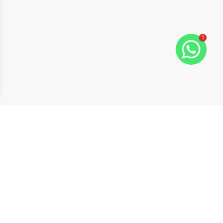
1
ide
t slide
Cód:
WI1742499
Comparar