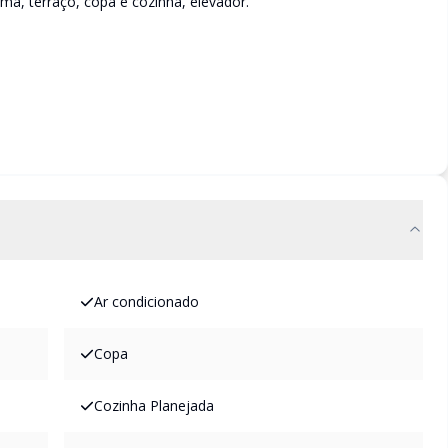
tima, terraço, copa e cozinha, elevador.
Ar condicionado
Copa
Cozinha Planejada