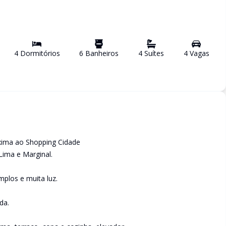
4
Dormitório
s
6
Banheiro
s
4
Suíte
s
4
Vaga
s
óxima ao Shopping Cidade
 Lima e Marginal.
plos e muita luz.
da.