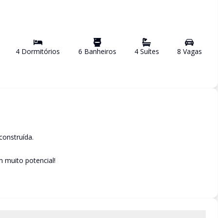
4
Dormitório
s
6
Banheiro
s
4
Suíte
s
8
Vaga
s
onstruída.
m muito potencial!