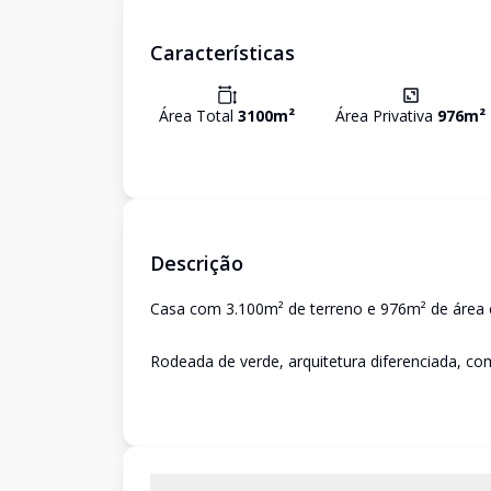
Características
Área Total
3100
m²
Área Privativa
976
m²
Descrição
Casa com 3.100m² de terreno e 976m² de área c
Rodeada de verde, arquitetura diferenciada, co