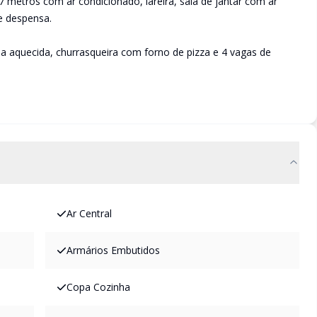
 7 metros com ar condicionado, lareira, sala de jantar com ar
e despensa.
a aquecida, churrasqueira com forno de pizza e 4 vagas de
Ar Central
Armários Embutidos
Copa Cozinha