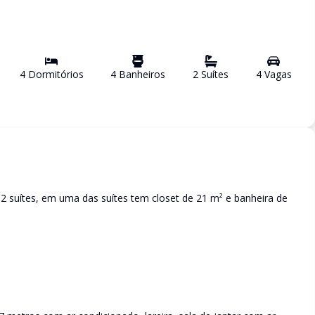
4
Dormitório
s
4
Banheiro
s
2
Suíte
s
4
Vaga
s
2 suítes, em uma das suítes tem closet de 21 m² e banheira de