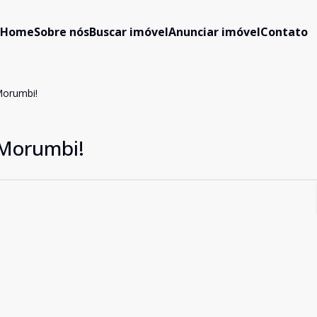
Home
Sobre nós
Buscar imóvel
Anunciar imóvel
Contato
Morumbi!
 Morumbi!