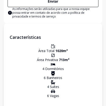
Enviar
As informações serão utilizadas para que a nossa equipe
possa entrar em contato de acordo com a
política de
privacidade e termos de serviço
Características
Área Total
1020
m²
Área Privativa
713
m²
4
Dormitório
s
6
Banheiro
s
4
Suíte
s
6
Vaga
s