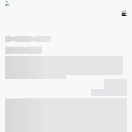
----
----- -----
----- -----
----
-----
---- ------
----- ----- -- ------ ---- ---- -- ----- ----- -----
--- ------
----- ----- -- ------ ----- ----- -- ------
-------------
Compartilhar
Favorito