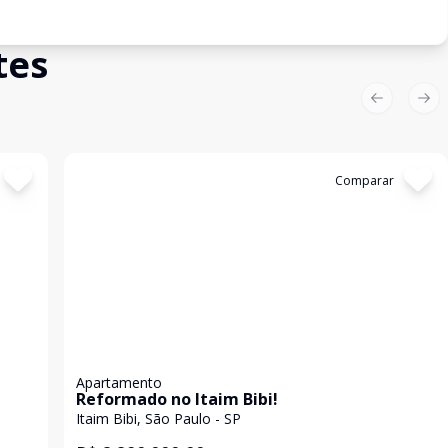
tes
Previous sl
Nex
Cód:
WI1742647
Comparar
Apartamento
Reformado no Itaim Bibi!
Itaim Bibi, São Paulo - SP