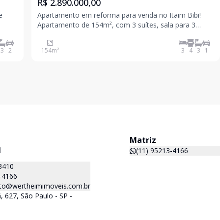
R$ 2.890.000,00
e
Apartamento em reforma para venda no Itaim Bibi!
Apartamento de 154m², com 3 suítes, sala para 3
ambientes, lavabo, cozinha e área de serviço com
tes,
banheiro. A integração entre cozinha e sala transforma
3
2
154
m²
3
4
3
1
a área social em um espaço amplo, convidativo e
Matriz
J
(11) 95213-4166
3410
-4166
to@wertheimimoveis.com.br
 627, São Paulo - SP -