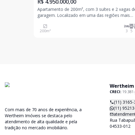
R$ 4.950.000,00
Apartamento de 200m², com 3 suítes e 2 vagas d
garagem. Localizado em uma das regiões mais
valorizadas de São Paulo, de frente para 2 ruas e
excelente infraestrutura para moradores e visitan
200
m²
3
5
incluindo 12 vagas para visitantes. A localização é
Wertheim
CRECI:
19.381-
(11) 3165-
(11) 95213
Com mais de 70 anos de experiência, a
atendimen
Wertheim Imóveis se destaca pelo
Rua Tabapuã,
atendimento de alta qualidade e pela
04533-012
tradição no mercado imobiliário.