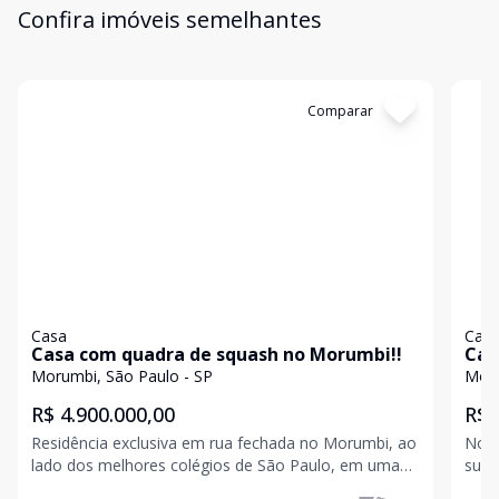
Confira imóveis semelhantes
Cód:
WI83686
Comparar
Có
Casa
Cas
Casa com quadra de squash no Morumbi!!
Cas
Morumbi, São Paulo - SP
Moru
R$ 4.900.000,00
R$ 
Residência exclusiva em rua fechada no Morumbi, ao
No a
lado dos melhores colégios de São Paulo, em uma
suít
localização privilegiada que combina segurança,
banhei