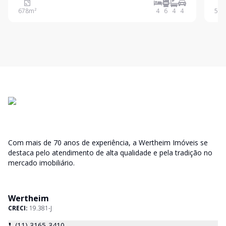
tranquilidade e conveniência. Com construção sólida
com ac
678
m²
4
6
4
4
500
e arquitetura atemporal, a propriedade impressiona
pe
Com mais de 70 anos de experiência, a Wertheim Imóveis se
destaca pelo atendimento de alta qualidade e pela tradição no
mercado imobiliário.
Wertheim
CRECI:
19.381-J
(11) 3165-3410