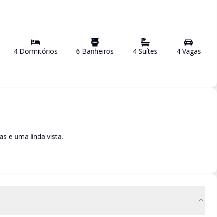
4
Dormitório
s
6
Banheiro
s
4
Suíte
s
4
Vaga
s
as e uma linda vista.