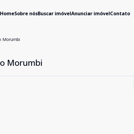
Home
Sobre nós
Buscar imóvel
Anunciar imóvel
Contato
ro Morumbi
rro Morumbi